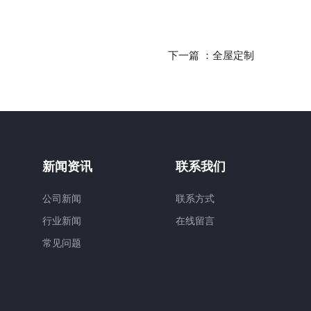
下一篇 ：
全屋定制
新闻资讯
联系我们
公司新闻
联系方式
行业新闻
在线留言
常见问题