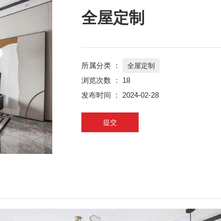
全屋定制
所属分类 ：
全屋定制
浏览次数 ：
18
发布时间 ： 2024-02-28
提交