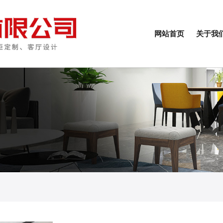
网站首页
关于我