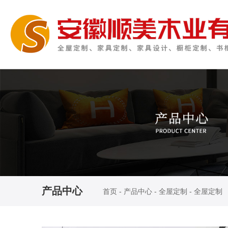
产品中心
首页
-
产品中心
-
全屋定制
-
全屋定制