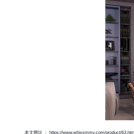
本文网址 ： https://www.whjxsmmy.com/product/63.htm