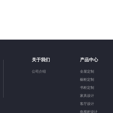
关于我们
产品中心
公司介绍
全屋定制
橱柜定制
书柜定制
找不到任何内容
家具设计
客厅设计
电视柜设计