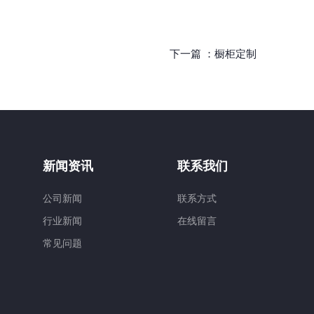
下一篇 ：
橱柜定制
新闻资讯
联系我们
公司新闻
联系方式
行业新闻
在线留言
常见问题